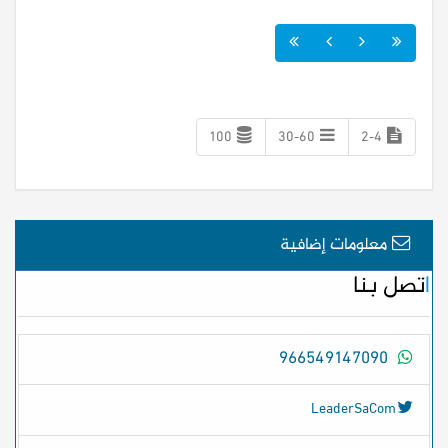
100
30-60
2-4
معلومات إضافية
اتصل بنا
966549147090
LeaderSaCom