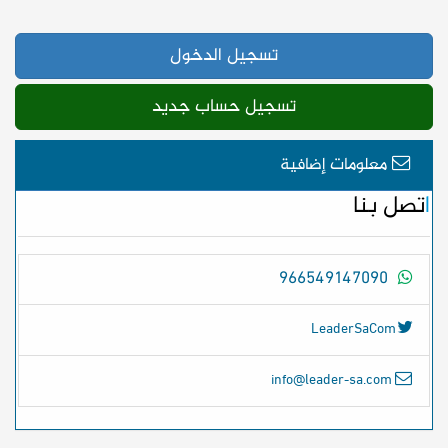
تسجيل الدخول
تسجيل حساب جديد
معلومات إضافية
اتصل بنا
966549147090
LeaderSaCom
info@leader-sa.com