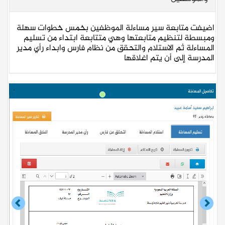
اضيفت متابعة سير مساءلة الموظفين بخمس خطوات سهلة
ومبسطة لتنظيم متابعتها وهي متتابعة ابتداء من تسليم
المساءلة ثم الاستلام والتحقق من نظام فارس وابداء رأي مدير
المدرسة إلى أن يتم اغلاقها