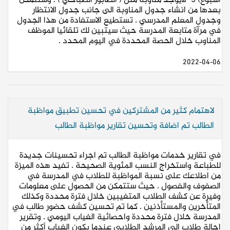
اسبوع) 3- لايوجد مناوبة مثل ( الطابور الصباحي ) . وستتمكن
بعدها من انشاء جدول المناوبة الى جانب جدول الانتظار
وجدول المعلم المدرسي . تستطيع الاستفادة من هذا الجدول
في مرآة متابعة المدرسة حيث سيتبين لك تلقائيا الموظف
المناوب خلال الحصة المحددة في اليوم المحدد .
2022-04-06
لاهتمام كثير من المشتركين في تحسين تطبيق مواظبة
الطالب تم اضافة وتحسين تقارير مواظبة الطالب
في تقارير خدمات مواظبة الطالب تم اجراء تحسينات جديدة
للطباعة واستخراج النسب المئوية الصحيحة . تفيد هذه الميزة
من اطلاعك على نسبة المواظبة للطلاب في المدرسة في
الصفوف والفصول . حيث ستتمكن من الحصول على معلومات
وفيرة عن كشف الطلاب المتغيبين خلال فترة محددة وكذلك
المتأخرين والمستأذنين . كما تم تحسين كشف حضور طالب في
المدرسة خلال فترة محددة واحصائية الغياب اليومي . وتقرير
احالة طلاب الى المرشد الطلابي عندما يكون الغياب أكثر من